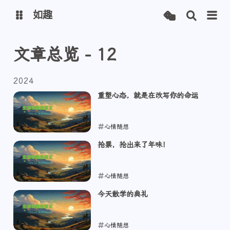
如趣
文章总览 - 12
首页
博客（线路一）
博客（线路二）
博客（线路三）
2024
重塑心态，就是在改写你的命运
安知鱼主题
心情随想
2024-01-17
抢票，抢出来了年味！
心情随想
2024-01-12
今天散学的典礼
心情随想