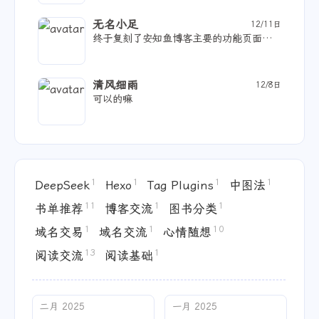
无名小足
12/11日
终于复刻了安知鱼博客主要的功能页面，有时间B站、豆瓣功能也尝试一下。[图片]成功了告诉一声
清风细雨
12/8日
可以的嘛
1
1
1
1
DeepSeek
Hexo
Tag Plugins
中图法
11
1
1
书单推荐
博客交流
图书分类
1
1
10
域名交易
域名交流
心情随想
13
1
阅读交流
阅读基础
二月 2025
一月 2025