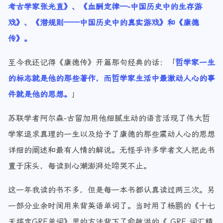
考古学家张光直》、《血酬定律—-中国历史中的生存游
戏》、《潜规则——中国历史中的真实游戏》和《康德
传》。
至今我还记得《康德传》开篇那句经典的话：「
哲学家一生
的标志就是他的那些著作，而哲学家生活中最激动人心的事
件就是他的思想。
」
苏联学者阿尔森-古留加用他细腻生动的语言活现了伟大哲
学家追求真理的一生以及给予了康德的那些震动人心的思想
详细的阐述和最有人情的解说。无怪乎许多学者文人把此书
置于床头，每读到心潮澎湃处啼哭不止。
这一年我读的书不多，但是每一本书都认真读过两三次。另
一部分业余时间用来背英语单词了。当时用了杨鹏的《十七
天搞定GRE单词》里的方法背下了俞敏洪的《 GRE 词汇精