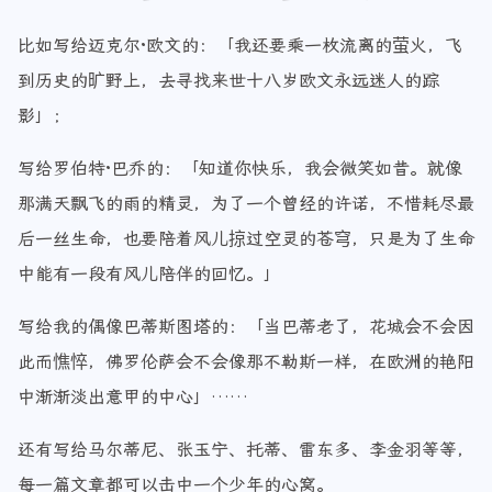
比如写给迈克尔·欧文的：「我还要乘一枚流离的萤火，飞
到历史的旷野上，去寻找来世十八岁欧文永远迷人的踪
影」；
写给罗伯特·巴乔的：「知道你快乐，我会微笑如昔。就像
那满天飘飞的雨的精灵，为了一个曾经的许诺，不惜耗尽最
后一丝生命，也要陪着风儿掠过空灵的苍穹，只是为了生命
中能有一段有风儿陪伴的回忆。」
写给我的偶像巴蒂斯图塔的：「当巴蒂老了，花城会不会因
此而憔悴，佛罗伦萨会不会像那不勒斯一样，在欧洲的艳阳
中渐渐淡出意甲的中心」……
还有写给马尔蒂尼、张玉宁、托蒂、雷东多、李金羽等等，
每一篇文章都可以击中一个少年的心窝。